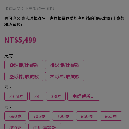
出貨時間：下單後約一個半月
張可洛× 鳥人球棒聯名｜專為棒壘球愛好者打造的頂級球棒 (比賽款
和收藏款)
NT$5,499
尺寸
壘球棒/比賽款
棒球棒/比賽款
壘球棒/收藏款
棒球棒/收藏款
尺寸
33.5吋
34
33吋
由師傅設計
尺寸
690克
705克
720克
850克
865克
880克
由師傅設計