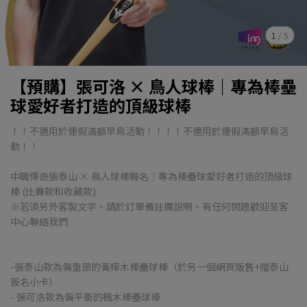
1
/
5
【預購】張可洛 × 鳥人球棒｜專為棒壘
球愛好者打造的頂級球棒
！！不適用於連假滿額早鳥活動！！！！不適用於連假滿額早鳥活
動！！
中職傳奇張泰山 × 鳥人球棒聯名｜專為棒壘球愛好者打造的頂級球
棒 (比賽款和收藏款)
※若須另外客製文字，請於訂單備註欄說明，有任何問題歡迎至客
中心聯絡我們
-張泰山款為偏重頭的黃樺木棒壘球棒（於另一個網頁販售+贈泰山
簽名小卡）
- 張可洛款為偏平衡的楓木棒壘球棒