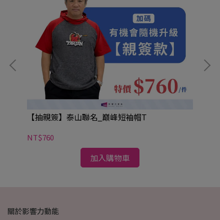
【抽親簽】泰山聯名_巔峰短袖帽T
【
專
NT$760
NT
加入購物車
關於影響力動能