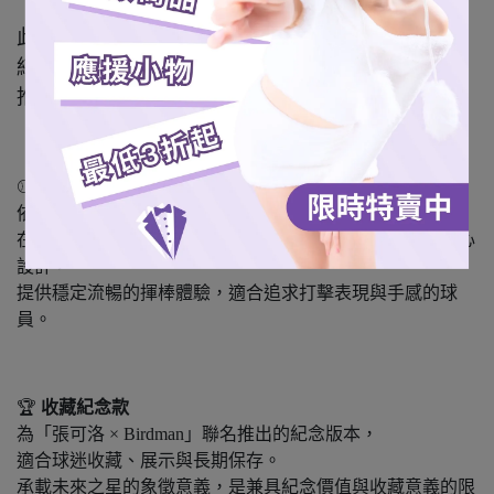
此次鳥人球棒攜手「未來之星」張可洛，
結合其實戰經驗與 Birdman 精密工藝，
推出專為棒壘球愛好者打造的專屬球棒版本。
⚾
比賽專用款
依照實戰需求打造，適合日常訓練與正式比賽使用。
在重量配置、平衡性與擊球回饋上，以實際揮擊表現為核心
設計，
提供穩定流暢的揮棒體驗，適合追求打擊表現與手感的球
員。
🏆
收藏紀念款
為「張可洛 × Birdman」聯名推出的紀念版本，
適合球迷收藏、展示與長期保存。
承載未來之星的象徵意義，是兼具紀念價值與收藏意義的限