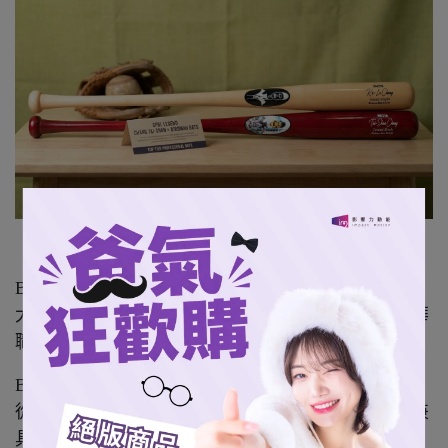
Birdman 鳥人運動來自美國舊金山，是通過美國職棒
大聯盟（MLB）、世界棒壘球總會（WBSC）及中華
職棒（CPBL）多項賽事規範認證的專業球棒品牌。
Birdman 以材料科學、工程技術與數據分析為核心，
從木材密度篩選、重心配置到擊球回饋調校，打造兼
具手感、性能與可靠度的頂級職業等級球棒。