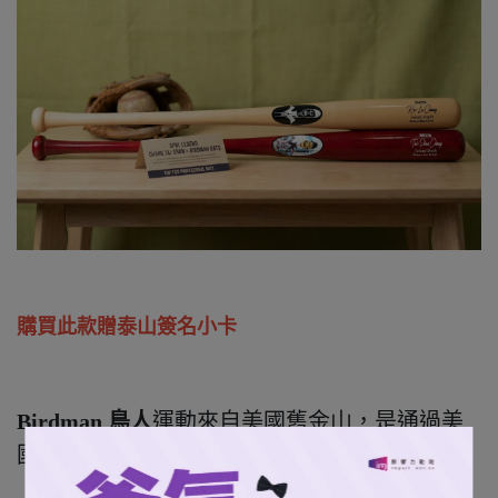
購買此款贈泰山簽名小卡
Birdman 鳥人
運動來自美國舊金山，是通過美
國職棒大聯盟（MLB）/世界棒壘球總會
（WBSC）/中華職棒（CPBL）多項賽事規範認