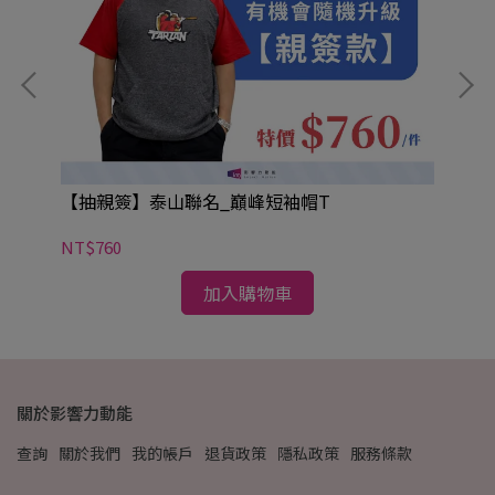
愛好
【抽親簽】泰山聯名_巔峰短袖帽T
【
者
NT$760
NT
加入購物車
關於影響力動能
查詢
關於我們
我的帳戶
退貨政策
隱私政策
服務條款