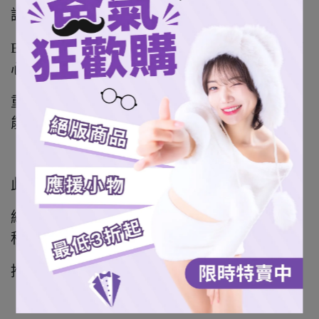
證的專業球棒品牌。
Birdman以材料科學、工程技術與數據分析為核
心，從木材密度篩選、
重心配置到擊球回饋調校，打造兼具手感、性
能與可靠度的頂級職業等級球棒。
此次鳥人球棒與中職傳奇球星張泰山合作，
結合張泰山長年累積的實戰經驗與鳥人的工藝
科技，
推出兩款深受職業球員喜愛的棒壘球棒型。