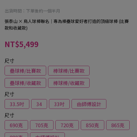
出貨時間：下單後約一個半月
張泰山 × 鳥人球棒聯名｜專為棒壘球愛好者打造的頂級球棒 (比賽
款和收藏款)
NT$5,499
尺寸
壘球棒/比賽款
棒球棒/比賽款
壘球棒/收藏款
棒球棒/收藏款
尺寸
33.5吋
34
33吋
由師傅設計
尺寸
690克
705克
720克
850克
865克