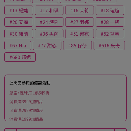
#13 楊婕
#17 和琪
#16 茉莉
#18 瑄瑄
#20 艾麗
#24 詩函
#27 羽娜
#28 一瓶
#30 筱晴
#36 禹菡
#51 宛宛
#52 草莓
#67 Nia
#77 甜心
#85 仔仔
#616 米奇
#680 邦妮
此商品參與的優惠活動
航空/ 足球/OL系列9折
消費滿3999加購品
消費滿2999加購品
消費滿1999加購品