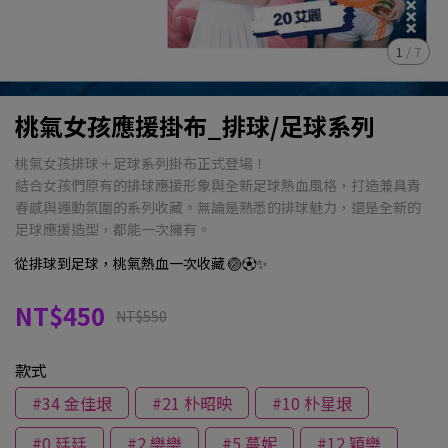
1
/
7
桃氣女孩應援掛布_排球/足球系列
桃氣女孩排球＋足球系列掛布正式登場！
結合女孩們原有的排球應援形象與全新足球熱血風格，打造兼具青
春感與運動氛圍的系列收藏。無論是熟悉的排球魅力，還是全新的
足球應援造型，都能一次擁有。
從排球到足球，桃氣熱血一次收藏 🏐⚽✨
NT$450
NT$550
款式
#34 金佳垠
#21 朴昭映
#10 朴星垠
#0 廷廷
#2 樂樂
#5 蔓妮
#12 穎樂