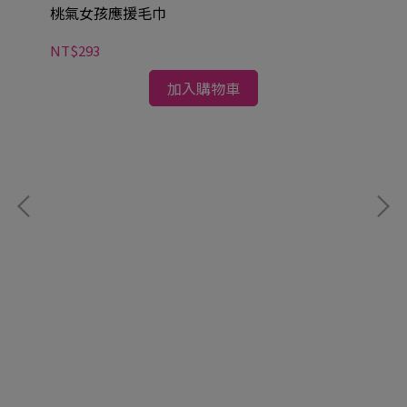
桃氣女孩應援毛巾
NT$293
加入購物車
桃