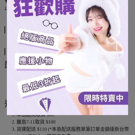
★ 套組：一次收藏全48張（限量加購）
數量有限、售完為
止。
規格說明
運送方式
配送方式
7-11超商取貨
全家超商取貨 (僅限本島)
宅配通 (僅限本島)
運費說明
本島超商取貨 $60
離島7-11取貨 $100
貨運配送 $110 (*本島配送服務單筆訂單金額達新台幣