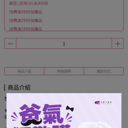
航空/ 足球/OL系列9折
消費滿3999加購品
消費滿2999加購品
消費滿1999加購品
商品介紹
規格說明
運送方式
商品介紹
🍑 桃氣女孩全員22位 × 每人2款小卡，全新系列登場！
★ 盲抽：每包 2 入（隨機出貨）
每包皆為不透明封裝，無法挑款！