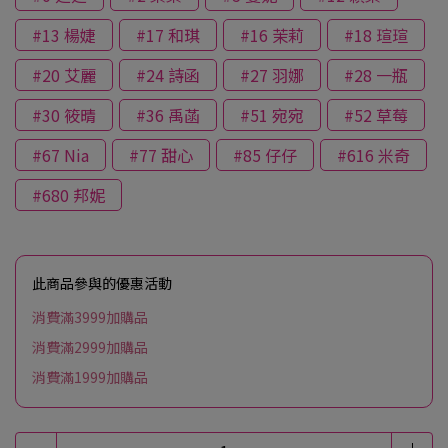
#13 楊婕
#17 和琪
#16 茉莉
#18 瑄瑄
#20 艾麗
#24 詩函
#27 羽娜
#28 一瓶
#30 筱晴
#36 禹菡
#51 宛宛
#52 草莓
#67 Nia
#77 甜心
#85 仔仔
#616 米奇
#680 邦妮
此商品參與的優惠活動
消費滿3999加購品
消費滿2999加購品
消費滿1999加購品