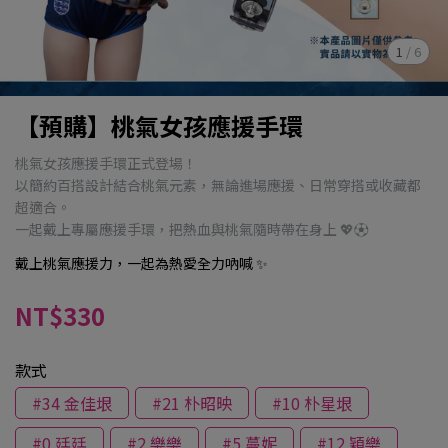
1
/
6
【預購】桃氣女孩應援手環
桃氣女孩應援手環正式登場！
以簡約百搭設計結合桃氣元素，無論進場應援、日常穿搭或收藏都
超適合。
一起戴上專屬應援手環，把熱血與桃氣隨時帶在身上 💖⚽
戴上桃氣應援力，一起為熱愛全力吶喊 ✨
NT$330
款式
#34 金佳垠
#21 朴昭映
#10 朴星垠
#0 廷廷
#2 樂樂
#5 蔓妮
#12 穎樂