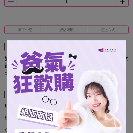
商品介紹
規格說明
運送方式
商品介紹
舒適、百搭、好配戴，打造最亮眼的應援氣勢，戴上桃氣女
孩專屬應援手環，一起與桃氣女孩 與隊伍熱血吶喊、盡情
應援~!
規格說明
尺寸：216*18mm
材質：PVC、四合扣
注意事項： 本產品圖片僅供參考，實品請以實物為主。