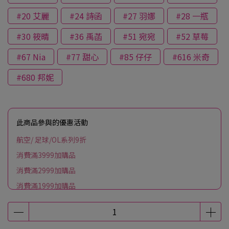
#20 艾麗
#24 詩函
#27 羽娜
#28 一瓶
#30 筱晴
#36 禹菡
#51 宛宛
#52 草莓
#67 Nia
#77 甜心
#85 仔仔
#616 米奇
#680 邦妮
此商品參與的優惠活動
航空/ 足球/OL系列9折
消費滿3999加購品
消費滿2999加購品
消費滿1999加購品