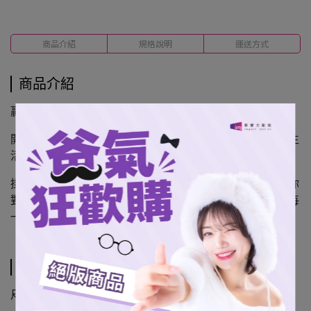
商品介紹
規格說明
運送方式
商品介紹
贏球狂歡，聚會卻打不開瓶蓋？
開瓶器吊飾鑰匙圈不只是最亮眼的包包配件，更是實用的生
活好幫手！
掛在球鞋袋、後背包上隨身攜帶，隨時隨地都能高調展現你
對女孩們的支持，立刻入手，讓最愛的她陪你開瓶，慶祝每
一個精彩的勝利瞬間！
規格說明
尺寸：直徑58mm