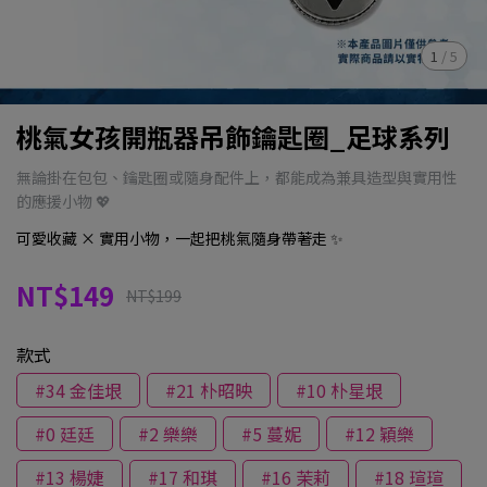
1
/
5
桃氣女孩開瓶器吊飾鑰匙圈_足球系列
無論掛在包包、鑰匙圈或隨身配件上，都能成為兼具造型與實用性
的應援小物 💖
可愛收藏 × 實用小物，一起把桃氣隨身帶著走 ✨
NT$149
NT$199
款式
#34 金佳垠
#21 朴昭映
#10 朴星垠
#0 廷廷
#2 樂樂
#5 蔓妮
#12 穎樂
#13 楊婕
#17 和琪
#16 茉莉
#18 瑄瑄