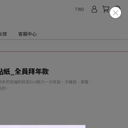
TWD
女孩
客服中心
貼紙_全員拜年款
本的祝福和桃氣Girl魅力一次保留。手機殼、筆電、
桃的。