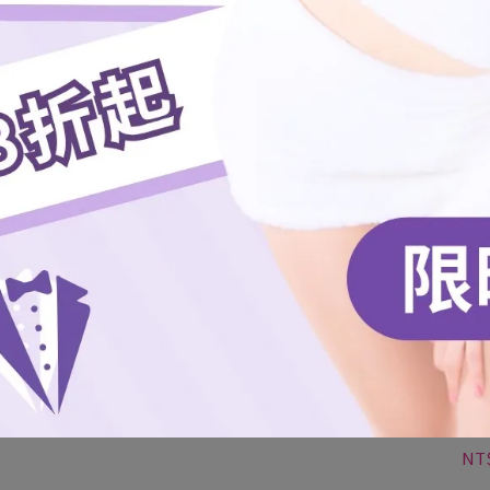
桃氣三仙桃應援毛巾-聖誕款
NT$293
加入購物車
桃
NT