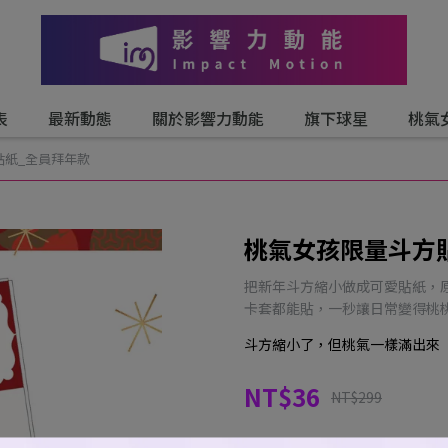
表
最新動態
關於影響力動能
旗下球星
桃氣
貼紙_全員拜年款
桃氣女孩限量斗方
把新年斗方縮小做成可愛貼紙，原
卡套都能貼，一秒讓日常變得桃
斗方縮小了，但桃氣一樣滿出來
NT$36
NT$299