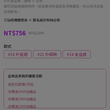
#34 金佳垠｜咖啡 × 米色
愛吃的佳垠選顏色時，因為覺得保溫瓶長得像蘑菇，所以就決定是
這個配色。
三仙桃親選色系 × 簽名設計粉絲必收
NT$756
NT$1,299
款式
#10 朴星垠
#21 朴昭映
#34 金佳垠
此商品參與的優惠活動
爸氣狂歡購7折起
消費滿3999加購品
消費滿2999加購品
消費滿1999加購品