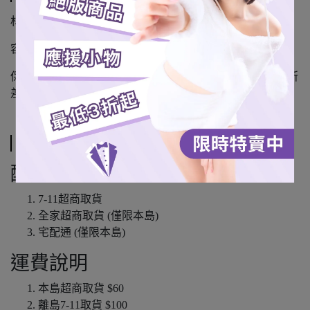
材質：內膽304不鏽鋼
容量：530 ml
保溫效果：可保溫、保冷（依使用環境與內容物溫度而有所
差異）
運送方式
配送方式
7-11超商取貨
全家超商取貨 (僅限本島)
宅配通 (僅限本島)
運費說明
本島超商取貨 $60
離島7-11取貨 $100