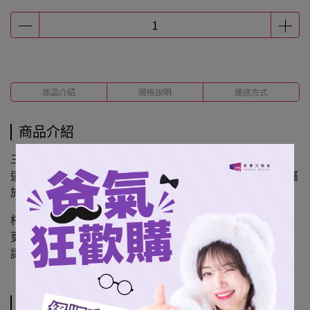
商品介紹
規格說明
運送方式
商品介紹
三仙桃親選色系保溫杯正式登場！
這次特別邀請三仙桃成員
親自挑選代表自己的色系
，打造屬
於每個人的專屬保溫杯設計。
杯身除了簡約質感的配色外，
更搭配
成員本人簽名印刷
，
讓每一款都成為粉絲可以收藏、也能每天使用的應援小物。
規格說明