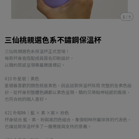
1
/
9
三仙桃親選色系不鏽鋼保溫杯
三仙桃親選色系保溫杯正式登場！
每款杯身皆搭配成員簽名印刷設計，
以簡約質感呈現專屬應援標記。
#10 朴星垠｜紫色
星垠最喜歡的顏色就是紫色，因此這款保溫杯採用 完整的全紫色設
計，從杯身到整體色調都以紫色呈現，簡約又帶點神秘感的風格，
也符合她的個人喜好。
#21 朴昭映｜藍 × 紫 ×黑× 粉色
杯身結合 藍、紫、粉與黑四色組合，象徵昭映所屬球隊的代表色，
也讓這款保溫杯多了一層應援與支持的意義。