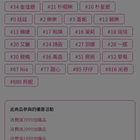
#34 金佳垠
#21 朴昭映
#10 朴星垠
#0 廷廷
#2 樂樂
#5 蔓妮
#12 穎樂
#13 楊婕
#17 和琪
#16 茉莉
#18 瑄瑄
#20 艾麗
#24 詩函
#27 羽娜
#28 一瓶
#30 筱晴
#36 禹菡
#51 宛宛
#52 草莓
#67 Nia
#77 甜心
#85 仔仔
#616 米奇
#680 邦妮
此商品參與的優惠活動
消費滿3999加購品
消費滿2999加購品
消費滿1999加購品