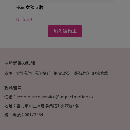
桃氣女孩立牌
氣
NT$130
NT
加入購物車
關於影響力動能
查詢
關於我們
我的帳戶
退貨政策
隱私政策
服務條款
聯絡資訊
信箱：ecommerce-service@impactmotion.io
地址：臺北市中正區忠孝西路1段39號7樓
統一編號：00173364