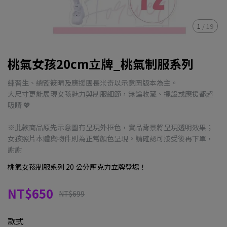
1
/
19
桃氣女孩20cm立牌_桃氣制服系列
練習生、總監筱晴及應援團長米奇以示意圖版本為主。
大尺寸更能展現女孩魅力與制服細節，無論收藏、擺設或應援都超
吸睛 💖
※此款商品原先示意圖有呈現外框色，實品背景將呈現透明效果；
女孩照片本體與物件則為正常顏色呈現。請確認可接受後再下單，
謝謝
桃氣女孩制服系列 20 公分壓克力立牌登場！
NT$650
NT$699
款式