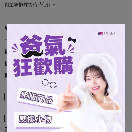
與主場排隊等待時使用。
💗 產品亮點特色
一物兩用：抱枕＋毯子
，平時是抱枕，打開就是暖毯
極度蓬鬆柔軟手感
：觸感細緻、舒適包覆、越抱越療癒
粉嫩桃氣設計
：融入桃氣元素，收藏度高
提手可攜帶
：出門、辦公室、通勤都帶著走
規格說明
運送方式
配送方式