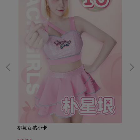
桃
NT
桃氣女孩小卡