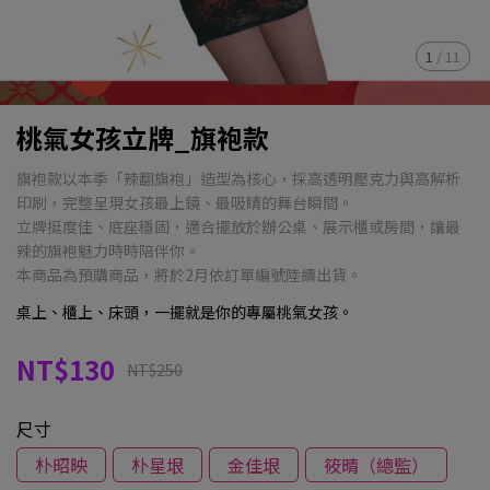
1
/
11
桃氣女孩立牌_旗袍款
旗袍款以本季「辣翻旗袍」造型為核心，採高透明壓克力與高解析
印刷，完整呈現女孩最上鏡、最吸睛的舞台瞬間。
立牌挺度佳、底座穩固，適合擺放於辦公桌、展示櫃或房間，讓最
辣的旗袍魅力時時陪伴你。
本商品為預購商品，將於2月依訂單編號陸續出貨。
桌上、櫃上、床頭，一擺就是你的專屬桃氣女孩。
NT$130
NT$250
尺寸
朴昭映
朴星垠
金佳垠
筱晴（總監）