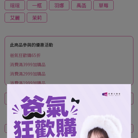
瑄瑄
一瓶
羽娜
禹菡
草莓
艾麗
茉莉
此商品參與的優惠活動
爸氣狂歡購65折
消費滿3999加購品
消費滿2999加購品
消費滿1999加購品
商品介紹
規格說明
運送方式