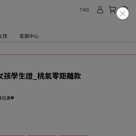
TWD
女孩
客服中心
女孩學生證_桃氣零距離款
拉滿💖