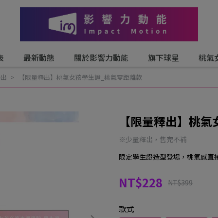
表
最新動態
關於影響力動能
旗下球星
桃氣
釋出
【限量釋出】桃氣女孩學生證_桃氣零距離款
【限量釋出】桃氣
※少量釋出，售完不補
限定學生證造型登場，桃氣感直接
NT$228
NT$399
款式