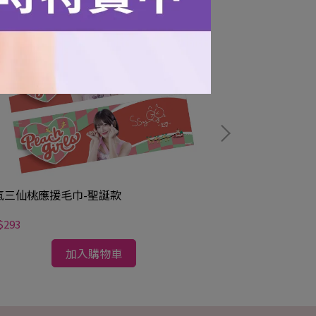
氣三仙桃應援毛巾-聖誕款
桃氣女孩Logo
$293
NT$99
加入購物車