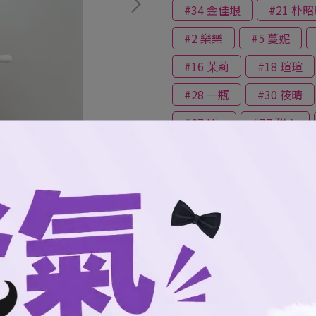
#34 金佳垠
#21 朴
#2 樂樂
#5 蔓妮
#16 茉莉
#18 瑄瑄
#28 一瓶
#30 筱晴
#67 Nia
#77 甜心
此商品參與的優惠活動
航空/ 足球/OL系列9折
消費滿3999加購品
消費滿2999加購品
消費滿1999加購品