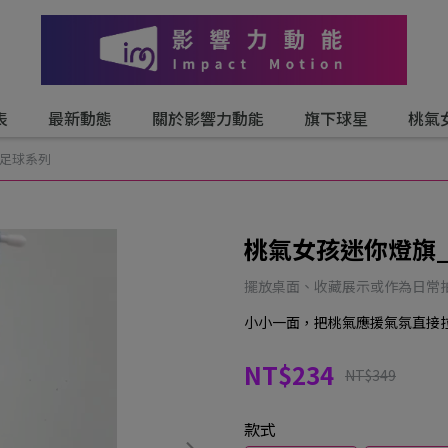
表
最新動態
關於影響力動能
旗下球星
桃氣
_足球系列
桃氣女孩迷你燈旗
擺放桌面、收藏展示或作為日常拍
小小一面，把桃氣應援氣氛直接拉
NT$234
NT$349
款式