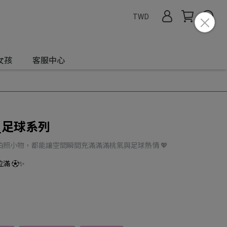
TWD
女孩
客服中心
_足球系列
照小物，都能讓空間瞬間充滿滿滿桃氣與足球熱情 💖
滿 ⚽✨