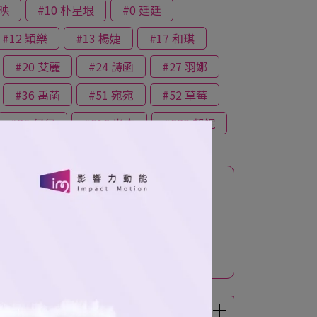
昭映
#10 朴星垠
#0 廷廷
#12 穎樂
#13 楊婕
#17 和琪
#20 艾麗
#24 詩函
#27 羽娜
#36 禹菡
#51 宛宛
#52 草莓
#85 仔仔
#616 米奇
#680 邦妮