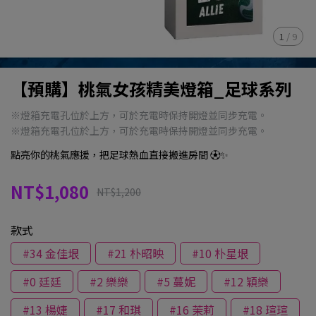
1
/
9
【預購】桃氣女孩精美燈箱_足球系列
※燈箱充電孔位於上方，可於充電時保持開燈並同步充電。
※燈箱充電孔位於上方，可於充電時保持開燈並同步充電。
點亮你的桃氣應援，把足球熱血直接搬進房間 ⚽✨
NT$1,080
NT$1,200
款式
#34 金佳垠
#21 朴昭映
#10 朴星垠
#0 廷廷
#2 樂樂
#5 蔓妮
#12 穎樂
#13 楊婕
#17 和琪
#16 茉莉
#18 瑄瑄