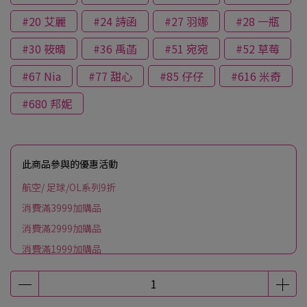
#20 艾麗
#24 詩函
#27 羽娜
#28 一瓶
#30 筱晴
#36 禹菡
#51 宛宛
#52 草莓
#67 Nia
#77 甜心
#85 仔仔
#616 米奇
#680 邦妮
此商品參與的優惠活動
航空/ 足球/OL系列9折
消費滿3999加購品
消費滿2999加購品
消費滿1999加購品