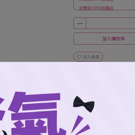
消費滿1999加購品
加入購物車
加入最愛
規格說明
絕版？
佔桌面超實用， 一抬頭就是女孩們的甜美應援！ 24位女孩， 徹