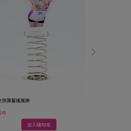
女孩彈簧搖搖樂
桃氣女孩鑰匙圈
$45
NT$117
加入購物車