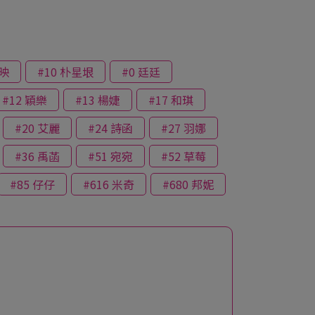
昭映
#10 朴星垠
#0 廷廷
#12 穎樂
#13 楊婕
#17 和琪
#20 艾麗
#24 詩函
#27 羽娜
#36 禹菡
#51 宛宛
#52 草莓
#85 仔仔
#616 米奇
#680 邦妮