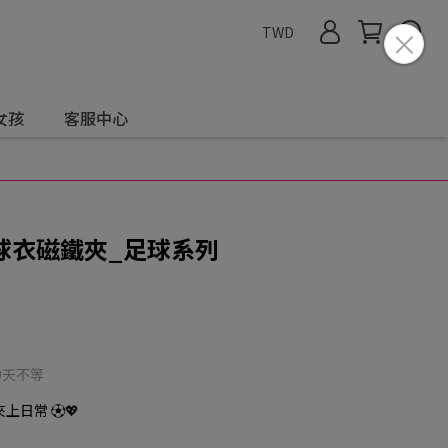
TWD
女孩
客服中心
球衣磁鐵夾_足球系列
0天不等
上日常 ⚽💖