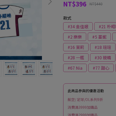
NT$396
NT$440
款式
#34 金佳垠
#21 朴
#2 樂樂
#5 蔓妮
#16 茉莉
#18 瑄瑄
#28 一瓶
#30 筱晴
#67 Nia
#77 甜心
此商品參與的優惠活動
航空/ 足球/OL系列9折
消費滿3999加購品
消費滿2999加購品