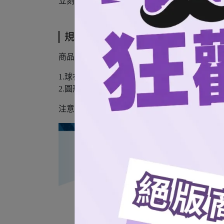
立刻入手，讓桃氣女孩全面攻佔你的辦公室！
規格說明
商品內容包含：
1.球衣款*1
2.圓形款*1
注意事項： 本產品圖片僅供參考，實品請以實