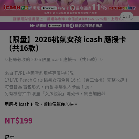
1
/
1
【限量】2026桃氣女孩 icash 應援卡
（共16款）
✨粉絲必收的 2026 限量 icash 應援卡 （共16款）✨
來自 TVPL 桃園雲豹飛將專屬啦啦隊
17LIVE Peach Girls 桃氣女孩全員 16 位（含三仙桃）完整收錄！
每包皆為 盲包形式，內含 專屬個人卡面 1 張，
另有機會抽中 限量「女孩親簽」隱藏卡，驚喜加倍🎁
用應援 icash 付款，讓桃氣幫你加持。
NT$199
尺寸