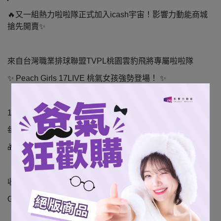
🔥
又一組熱力啦啦隊正式加入
icash
宇宙！影響力動能商城
搶先開賣
✨
來自台灣職業排球聯盟
TVPL
桃園雲豹飛將專屬啦啦隊
✨
Peach Girls 17LIVE
桃氣女孩強勢登場！
✨
16
位女孩全員出擊（包含三仙桃）
每位女孩皆推出專屬個人卡面
🎁
盲包形式販售，更有「限量女孩親簽隱藏卡」隨機驚喜
收藏桃氣、擁有熱力，就趁現在！
GO GO Peach Girls
！