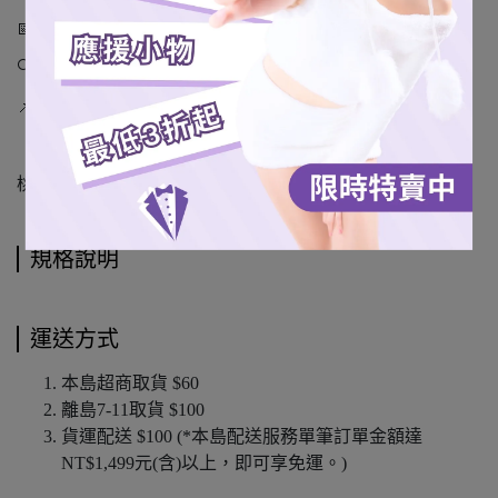
📅
2026.3.3
起全台
7-ELEVEN
門市開賣
🔍
想找
icash2.0
門市？上
i
地圖最方便
📌
路徑：
OPENPOINT APP
＞
i
地圖＞交通儲值卡
桃氣上線，等你收藏
💖
規格說明
運送方式
本島超商取貨 $60
離島7-11取貨 $100
貨運配送 $100 (*本島配送服務單筆訂單金額達
NT$1,499元(含)以上，即可享免運。)