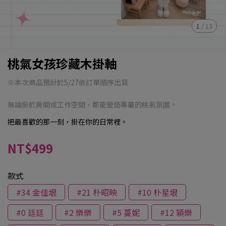
1
/
13
桃氣女孩珍藏木掛軸
※本次商品預計於5/27依訂單順序出貨
無論掛於房間或工作空間，都能營造專屬的桃氣氛圍。
把最喜歡的那一刻，掛在你的日常裡。
NT$499
款式
#34 金佳垠
#21 朴昭映
#10 朴星垠
#0 廷廷
#2 樂樂
#5 蔓妮
#12 穎樂