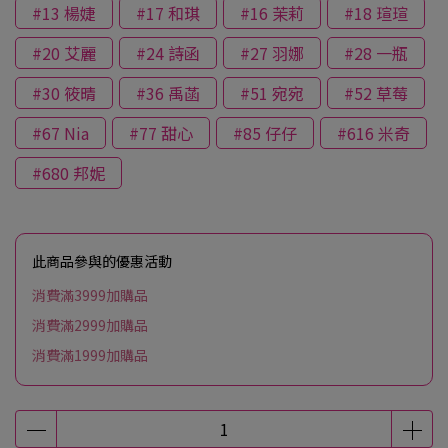
#13 楊婕
#17 和琪
#16 茉莉
#18 瑄瑄
#20 艾麗
#24 詩函
#27 羽娜
#28 一瓶
#30 筱晴
#36 禹菡
#51 宛宛
#52 草莓
#67 Nia
#77 甜心
#85 仔仔
#616 米奇
#680 邦妮
此商品參與的優惠活動
消費滿3999加購品
消費滿2999加購品
消費滿1999加購品