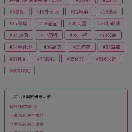
#5蔓妮
#10朴星垠
#12穎樂
#16茉莉
#17和琪
#18瑄瑄
#20艾麗
#21朴昭映
#24 詩函
#27羽娜
#28一瓶
#30筱晴
#34金佳垠
#36禹菡
#51宛宛
#52草莓
#67Nia
#77甜心
#85仔仔
#616米奇
#680邦妮
此商品參與的優惠活動
爸氣狂歡購65折
消費滿3999加購品
消費滿2999加購品