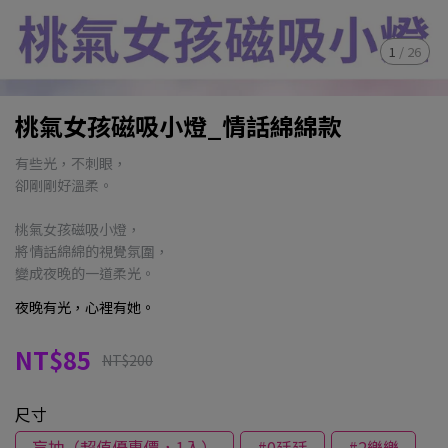
1
/
26
桃氣女孩磁吸小燈_情話綿綿款
有些光，不刺眼，
卻剛剛好溫柔。
桃氣女孩磁吸小燈，
將情話綿綿的視覺氛圍，
變成夜晚的一道柔光。
夜晚有光，心裡有她。
NT$85
NT$200
尺寸
盲抽（超值優惠價，1入）
#0廷廷
#2樂樂