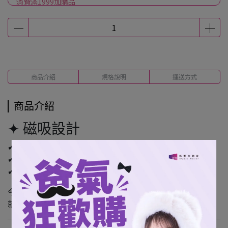
消費滿1999加購品
商品介紹
規格說明
運送方式
商品介紹
✦ 磁吸設計
✔ 可吸附於金屬面
✔ 可拆卸擺放
✔ 房間／書桌／床邊皆適用
今天想靠近誰，
就把她放在身邊。