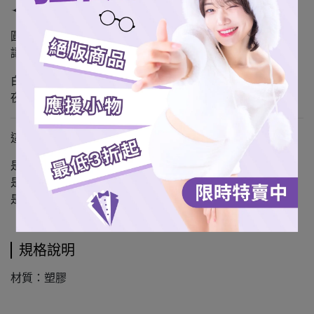
✦ 多款成員設計
圓形燈面 × 柔霧色調
讓角色在光暈中更立體。
白天是收藏，
夜晚是陪伴。
這不是單純的燈。
是你加班到深夜時的一點安靜。
是睡前關燈前最後看到的笑容。
是生活裡，專屬於你的那一盞。
規格說明
材質：塑膠