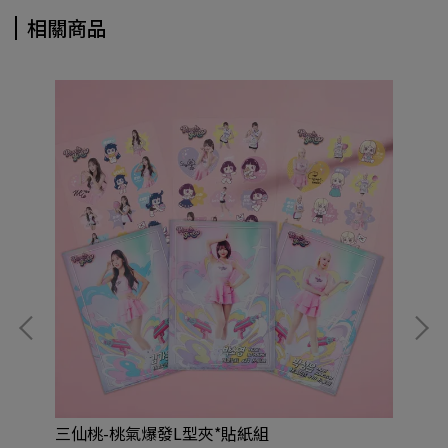
相關商品
三仙桃-桃氣爆發L型夾*貼紙組
三