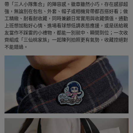
帶「三人小隊集合」的陣容感。徽章雖然小巧，存在感卻超
強，無論別在包包、外套、帽子或相機背帶都百搭好看；做
工精緻、耐看耐收藏，同時兼顧日常實用與收藏價值。通勤
上班想加點好心情、進場看球想低調表態應援，或是送給親
友當作不踩雷的小禮物，都能一別就中、瞬間到位；一次收
齊組成「三仙桃家族」一起陳列拍照更有氣勢，收藏控絕對
不能錯過。