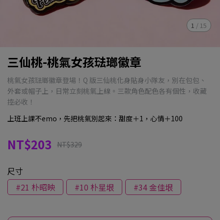
1
/
15
三仙桃-桃氣女孩琺瑯徽章
桃氣女孩琺瑯徽章登場！Q 版三仙桃化身貼身小隊友，別在包包、
外套或帽子上，日常立刻桃氣上線。三款角色配色各有個性，收藏
控必收！
上班上課不emo，先把桃氣別起來：甜度＋1，心情＋100
NT$203
NT$329
尺寸
#21 朴昭映
#10 朴星垠
#34 金佳垠