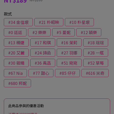
NT$299
款式
#34 金佳垠
#21 朴昭映
#10 朴星垠
#0 廷廷
#2 樂樂
#5 蔓妮
#12 穎樂
#13 楊婕
#17 和琪
#16 茉莉
#18 瑄瑄
#20 艾麗
#24 詩函
#27 羽娜
#28 一瓶
#30 筱晴
#36 禹菡
#51 宛宛
#52 草莓
#67 Nia
#77 甜心
#85 仔仔
#616 米奇
#680 邦妮
此商品參與的優惠活動