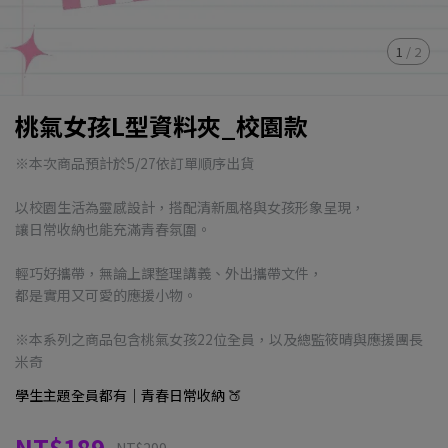
1
/
2
桃氣女孩L型資料夾_校園款
※本次商品預計於5/27依訂單順序出貨
以校園生活為靈感設計，搭配清新風格與女孩形象呈現，
讓日常收納也能充滿青春氛圍。
輕巧好攜帶，無論上課整理講義、外出攜帶文件，
都是實用又可愛的應援小物。
※本系列之商品包含桃氣女孩22位全員，以及總監筱晴與應援團長
米奇
學生主題全員都有｜青春日常收納 🍑
NT$189