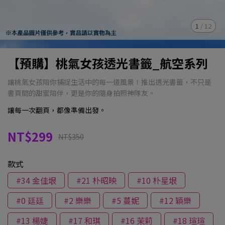
1
/
12
【預購】桃氣女孩透光書籤_航空系列
讓桃氣女孩陪你捕捉生活中的每一道風景！推出透光書籤，不只是
書頁間的甜蜜陪伴，更是你的隨身拍照神隊友。
讓每一次翻頁，都像準備出發。
NT$299
NT$350
款式
#34 金佳垠
#21 朴昭映
#10 朴星垠
#0 廷廷
#2 樂樂
#5 蔓妮
#12 穎樂
#13 楊婕
#17 和琪
#16 茉莉
#18 瑄瑄