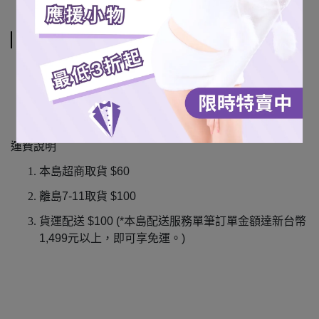
運送方式
7-11
超商取貨
家超商取貨
(
僅限本島
)
宅配通
(
僅限本島
)
運費說明
本島超商取貨
$60
離島
7-11
取貨
$100
貨運配送
$100 (*
本島配送服務單筆訂單金額達新台幣
1,499
元以上，即可享免運。
)