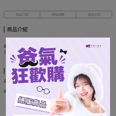
商品介紹
規格說明
運送方式
商品介紹
讓桃氣女孩陪你捕捉生活中的每一道風景！推出透光書籤，不
只是書頁間的甜蜜陪伴，更是你的隨身拍照神隊友。
規格說明
尺寸：129*49mm
材質：PET材質、壓克力