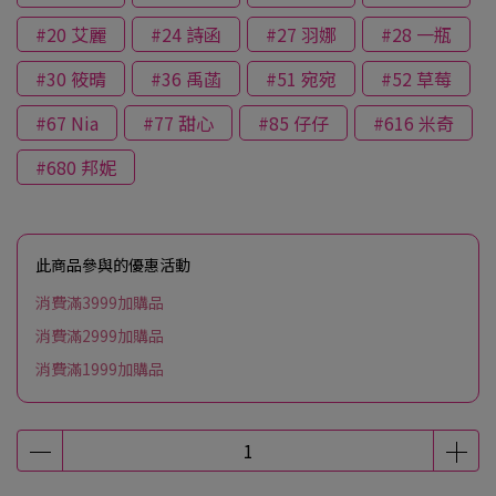
#20 艾麗
#24 詩函
#27 羽娜
#28 一瓶
#30 筱晴
#36 禹菡
#51 宛宛
#52 草莓
#67 Nia
#77 甜心
#85 仔仔
#616 米奇
#680 邦妮
此商品參與的優惠活動
消費滿3999加購品
消費滿2999加購品
消費滿1999加購品