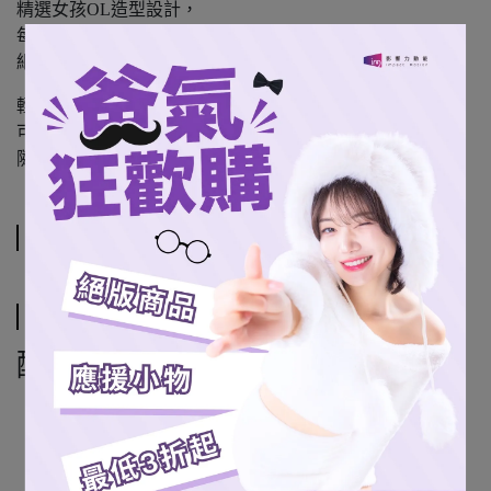
精選女孩OL造型設計，
每一張都是不同的瞬間與氛圍，
細膩呈現她最迷人的那一面。
輕巧尺寸，方便收藏與隨身攜帶，
可放入卡夾、錢包或手機殼，
隨時都能看見她。
規格說明
運送方式
配送方式
7-11超商取貨
全家超商取貨 (僅限本島)
宅配通 (僅限本島)