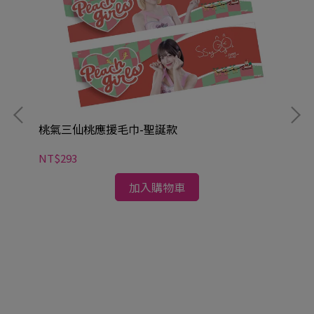
桃氣三仙桃應援毛巾-聖誕款
NT$293
加入購物車
桃
NT