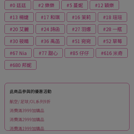
#0 廷廷
#2 樂樂
#5 蔓妮
#12 穎樂
#13 楊婕
#17 和琪
#16 茉莉
#18 瑄瑄
#20 艾麗
#24 詩函
#27 羽娜
#28 一瓶
#30 筱晴
#36 禹菡
#51 宛宛
#52 草莓
#67 Nia
#77 甜心
#85 仔仔
#616 米奇
#680 邦妮
此商品參與的優惠活動
航空/ 足球/OL系列9折
消費滿3999加購品
消費滿2999加購品
消費滿1999加購品