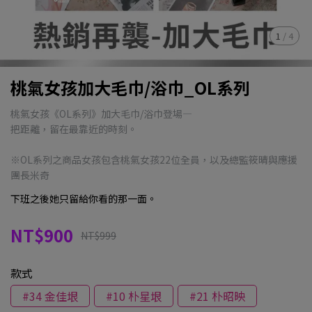
1
/
4
桃氣女孩加大毛巾/浴巾_OL系列
桃氣女孩《OL系列》加大毛巾/浴巾登場—
把距離，留在最靠近的時刻。
※OL系列之商品女孩包含桃氣女孩22位全員，以及總監筱晴與應援
團長米奇
下班之後她只留給你看的那一面。
NT$900
NT$999
款式
#34 金佳垠
#10 朴星垠
#21 朴昭映