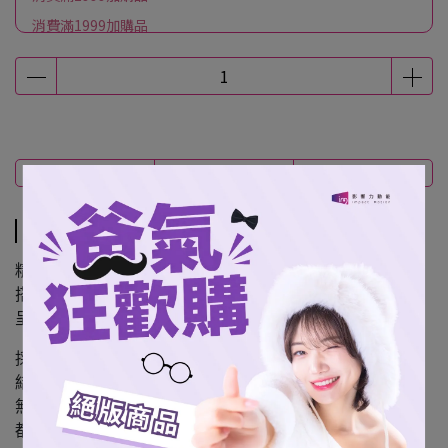
消費滿1999加購品
商品介紹
規格說明
運送方式
商品介紹
精選女孩OL造型設計，
搭配高透明壓克力材質與細緻印刷，
呈現清晰立體的展示效果。
採用
四叉交叉底座設計
，
結構穩固、不易傾倒，
無論擺放在辦公桌、書桌或展示櫃，
都能穩定呈現最佳視覺角度。