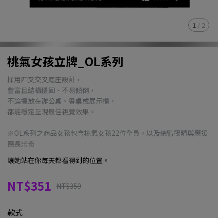
1
/
2
桃氣女孩立牌_OL系列
採用四叉交叉底座設計，
豐富且結構穩固、不易傾倒，
不論擺放在辦公桌、書桌或展示櫃，
都能穩定呈現最佳視覺效果。
※OL系列之商品女孩包含桃氣女孩22位全員，以及總監筱晴與應援
團長米奇
讓她站在你每天都看得到的位置。
NT$351
NT$359
款式