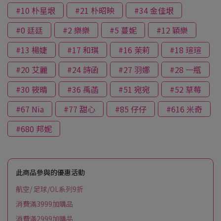
#10 朴星垠
#21 朴昭映
#34 金佳垠
#0 廷廷
#2 樂樂
#5 蔓妮
#12 穎樂
#13 楊婕
#17 和琪
#16 茉莉
#18 瑄瑄
#20 艾麗
#24 詩函
#27 羽娜
#28 一瓶
#30 筱晴
#36 禹菡
#51 宛宛
#52 草莓
#67 Nia
#77 甜心
#85 仔仔
#616 米奇
#680 邦妮
此商品參與的優惠活動
航空/ 足球/OL系列9折
消費滿3999加購品
消費滿2999加購品