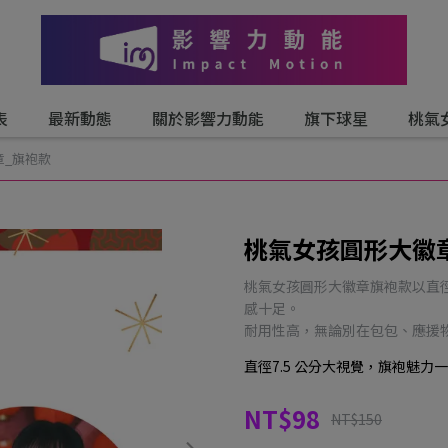
表
最新動態
關於影響力動能
旗下球星
桃氣
章_旗袍款
桃氣女孩圓形大徽
桃氣女孩圓形大徽章旗袍款以直徑 
感十足。
耐用性高，無論別在包包、應援
直徑7.5 公分大視覺，旗袍魅力
NT$98
NT$150