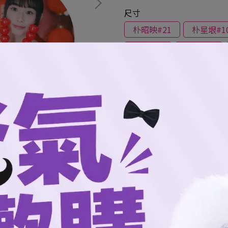
尺寸
朴昭映#21
朴星垠#1
瑄瑄#18
一瓶#28
禹菡#36
草莓#52
此商品參與的優惠活動
爸氣狂歡購65折
消費滿3999加購品
消費滿2999加購品
消費滿1999加購品