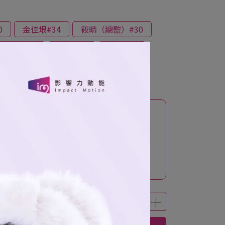
0
金佳垠#34
筱晴（總監）#30
茉莉#16
艾麗#20
羽娜#27