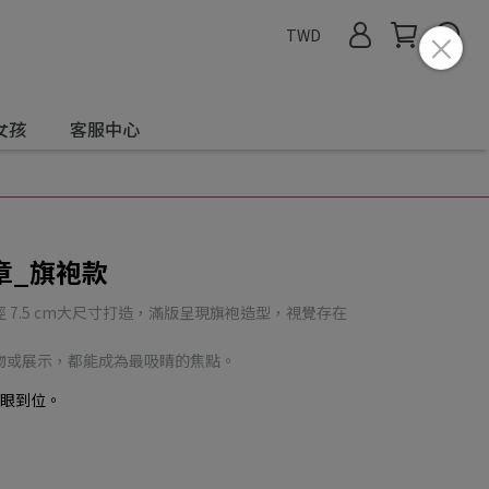
TWD
女孩
客服中心
章_旗袍款
7.5 cm大尺寸打造，滿版呈現旗袍造型，視覺存在
物或展示，都能成為最吸睛的焦點。
一眼到位。