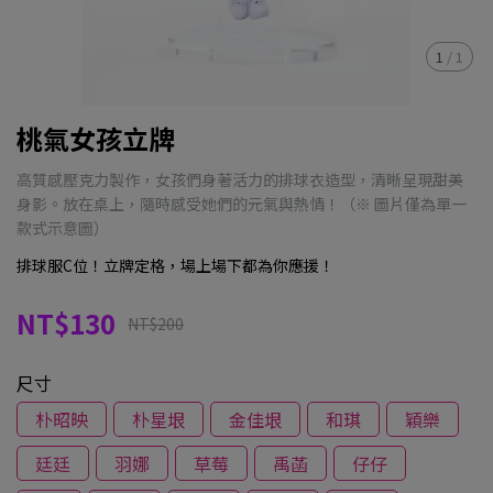
1
/
1
桃氣女孩立牌
高質感壓克力製作，女孩們身著活力的排球衣造型，清晰呈現甜美
身影。放在桌上，隨時感受她們的元氣與熱情！（※ 圖片僅為單一
款式示意圖）
排球服C位！立牌定格，場上場下都為你應援！
NT$130
NT$200
尺寸
朴昭映
朴星垠
金佳垠
和琪
穎樂
廷廷
羽娜
草莓
禹菡
仔仔