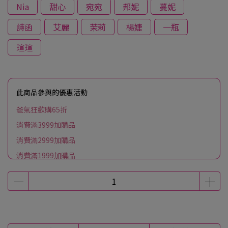
Nia
甜心
宛宛
邦妮
蔓妮
詩函
艾麗
茉莉
楊婕
一瓶
瑄瑄
此商品參與的優惠活動
爸氣狂歡購65折
消費滿3999加購品
消費滿2999加購品
消費滿1999加購品