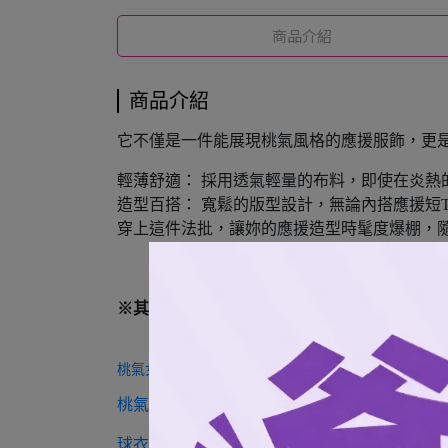
商品介紹
商品介紹
它不僅是一件能展現桃氣風格的應援服飾，更
輕薄舒適： 採用透氣輕量的布料，即使在炎熱
造型百搭： 寬鬆的版型設計，無論內搭應援短
穿上這件法批，讓妳的應援造型時髦度爆棚，
※其他球衣
桃氣女孩應援短Tˍ無背號
桃氣女孩應援短T_背號款
球衣短T_背號款