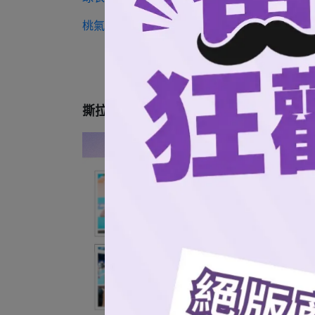
桃氣女孩球衣短T（無背號）
撕拉拍立得