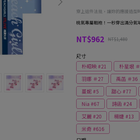
穿上這件法批，讓妳的應援造型
桃氣專屬戰袍！一秒穿出滿分氣
NT$962
NT$1,480
尺寸
朴昭映 #21
朴星垠 ＃
羽娜 ＃27
禹菡 ＃36
蔓妮 #5
甜心 #77
Nia #67
詩函 #24
艾麗 #20
楊婕 #13
米奇 #616