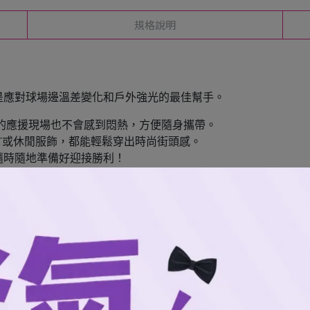
規格說明
是應對球場邊溫差變化和戶外強光的最佳幫手。
的應援現場也不會感到悶熱，方便隨身攜帶。
T或休閒服飾，都能輕鬆穿出時尚街頭感。
隨時隨地準備好迎接勝利！