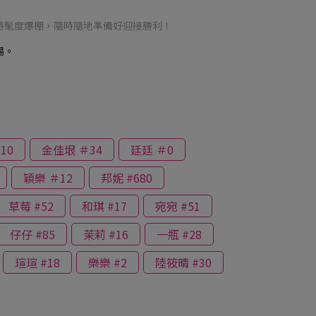
時髦度爆棚，隨時隨地準備好迎接勝利！
場。
10
金佳垠 ＃34
廷廷 ＃0
穎樂 ＃12
邦妮 #680
草莓 #52
和琪 #17
宛宛 #51
仔仔 #85
茉莉 #16
一瓶 #28
瑄瑄 #18
樂樂 #2
陸筱晴 #30