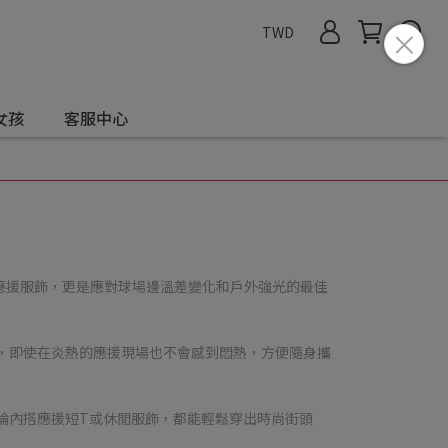
TWD
女孩
客服中心
應援服飾，更是應對球場邊溫差變化和戶外強光的最佳
料，即使在炎熱的應援現場也不會感到悶熱，方便隨身攜
無論內搭應援短T或休閒服飾，都能輕鬆穿出時尚街頭