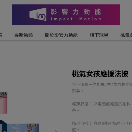
表
最新動態
關於影響力動能
旗下球星
桃氣
桃氣女孩應援法披
它不僅是一件能展現桃氣風格的
幫手。
輕薄舒適： 採用透氣輕量的布
帶。
造型百搭： 寬鬆的版型設計，
感。