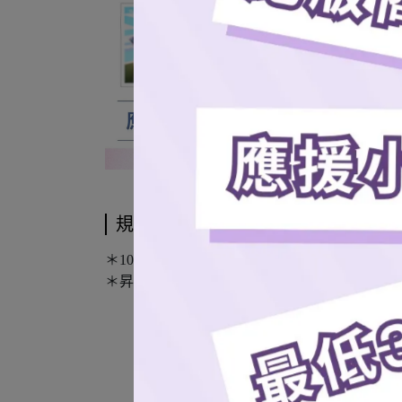
規格說明
＊100%聚酯纖維
＊昇華染印技術