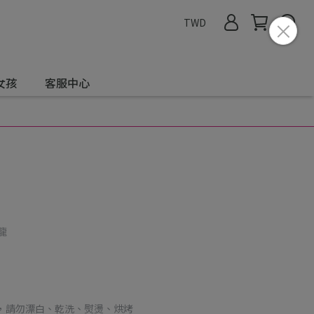
TWD
女孩
客服中心
龍
，請勿漂白、乾洗、熨燙、烘烤