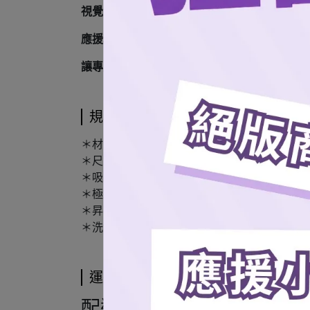
視覺焦點：
自選背號
與俐落經典版型設計，讓
應援精神：
穿上它，象徵你與啦啦隊、球隊
站
讓專屬背號，成為球場上最亮麗的應援符號！
規格說明
＊材質：85％聚酯纖維、15%尼龍
＊尺寸：32cm x 75cm
＊吸水快乾材質
＊極致輕盈布料無負擔
＊昇華染印技術布料不縮水褪色
＊洗滌說明：40度水溫機器洗滌，請勿漂白、
運送方式
配送方式