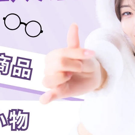
妳的應援裝束迅速在人群中聚焦目光，
展現你對球隊的死忠支持
在一起的榮耀與凝聚力
！妳的背號，就是對球隊最堅定的支持與
與你的偶像穿上同等規格的球衣，為勝利吶喊！
乾洗、熨燙、烘烤