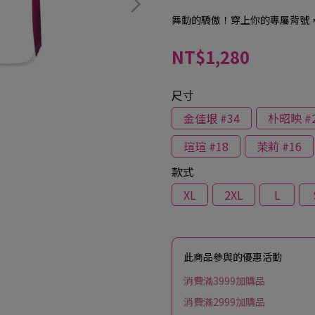
舞動的驕傲！穿上你的專屬背號
NT$1,280
尺寸
金佳垠 #34
朴昭映 #
瑄瑄 #18
茉莉 #16
款式
XL
2XL
L
此商品參與的優惠活動
消費滿3999加購品
消費滿2999加購品