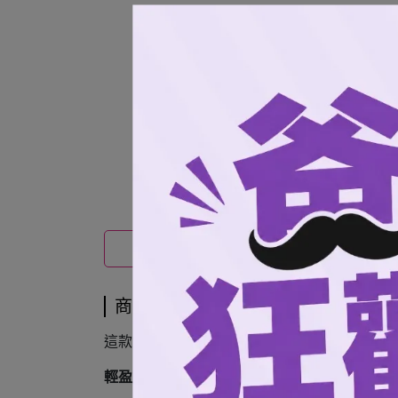
商品介紹
商品介紹
這款實戰球衣背號款，完美兼顧了
專業運動服
輕盈應援：
選用
極度輕量且吸濕排汗
的專業面