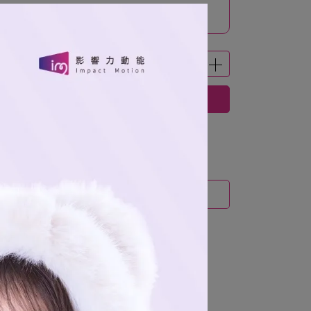
回憶小卡套組】
立即購買
運送方式
能展現
不輸場邊的氣場
。
舒適，
熱情應援零負擔
。