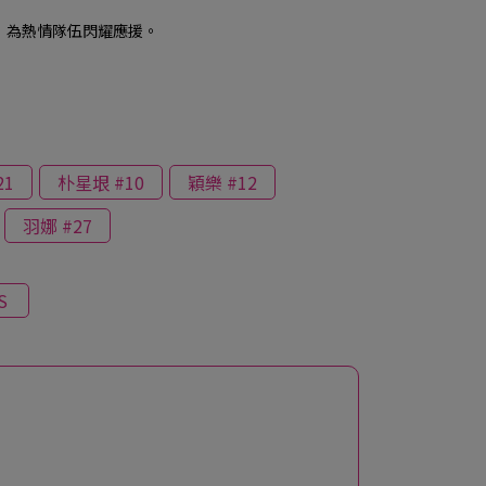
，為熱情隊伍閃耀應援。
21
朴星垠 #10
穎樂 #12
羽娜 #27
S