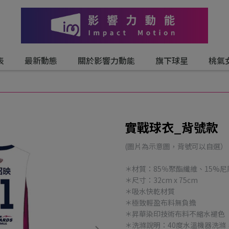
表
最新動態
關於影響力動能
旗下球星
桃氣
實戰球衣_背號款
(圖片為示意圖，背號可以自選）
＊材質：85％聚酯纖維、15%尼
＊尺寸：32cm x 75cm
＊吸水快乾材質
＊極致輕盈布料無負擔
＊昇華染印技術布料不縮水褪色
＊洗滌說明：40度水溫機器洗滌