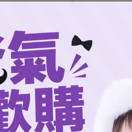
消費滿1999加購品
購買法披球衣超值加購【主場
加入購物車
加入最愛
規格說明
飾的機能性
與
舞台應援服飾的視覺吸引力
，讓球迷在應援席上也
料，即使在炎熱的球場或長時間應援歡呼時，身體依然保持乾爽