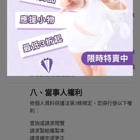
本網站可能使用第三方服務（如 LINE Pay 金
流、物流服務、社群登入），其資料處理方式依
各該服務之隱私權政策辦理。
七、Cookie 使用說明
為提升服務品質，本網站可能於您的裝置中存取
Cookie。
您可於瀏覽器設定中管理或關閉 Cookie，但可能
影響部分功能之使用。
八、當事人權利
依個人資料保護法第3條規定，您得行使以下權
利：
查詢或請求閱覽
請求製給複製本
請求補充或更正