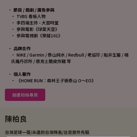
節目 / 戲劇 / 廣告參與
TVBS 看板人物
李四端主持 - 大雲時堂
參與電影《球愛天空》
參與電視劇《穿越101》
品牌合作
NIKE / Garmin / 泰山純水 / Redbull / 老協珍 / 船井生醫 / 楊
氏羅丹診所 / 德克士脆皮炸雞 等
個人著作
《HOME RUN：森林王子張泰山 O～EO》
臉書粉絲專頁
陳柏良
台灣足球一哥/永遠的台灣隊長/台足旅外先驅