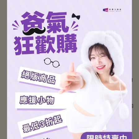
足球生涯
2008 就讀台體時期助台體獲聯賽亞軍，並以 12 顆進球獲金
靴獎、同時獲年度 MVP
2009 正式進入中華台北男足代表隊，對汶萊賽中締造個人國
際賽首次「帽子戲法」，同年也以 21 歲之齡成為中華台北史上
最年輕隊長
2011 正式展開旅外生涯，成為第一位加盟香港甲組足球聯賽
的台灣球員
2012 正式加盟中甲聯賽深圳紅鑽，首個賽季即坐穩球隊主力
位置
2014 加盟中超上海申花，成為中超史上首位台灣球員，因中
超身份加持，成為台灣第一位獲補充兵資格的足球員，為後輩開
啟旅外先河
2015 轉會至杭州綠城，並於同年踢進個人於中超的首顆進球
2020 轉會至中甲長春亞泰，並帶領球隊衝超成功
目前效力於中國足球甲級聯賽 - 青島西海岸，位置為中場、前
鋒
品牌合作
Adidas / 昇恆昌 / KELME / 凱基銀行 / GA 黃金甲等