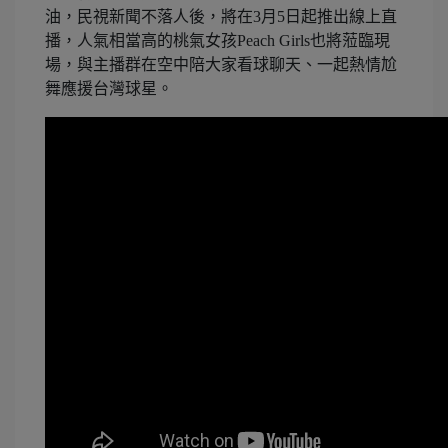
油，民視新聞不落人後，將在3月5日起推出線上直
播，人氣相當高的桃氣女孩Peach Girls也將蒞臨現
場，與主播群在空中陪大家看球聊天、一起熱情尬
舞應援台灣球星。