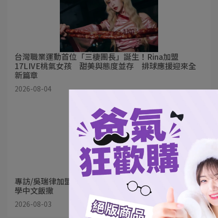
台灣職業運動首位「三棲團長」誕生！Rina加盟
17LIVE桃氣女孩 甜美與態度並存 排球應援迎來全
新篇章
2026-08-04
專訪/吳瑞律加盟桃氣女孩 「心情如洗三溫暖」努力
學中文飯撒
2026-08-03