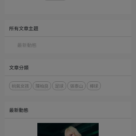
所有文章主題
最新動態
文章分類
桃氣女孩
陳柏良
足球
張泰山
棒球
最新動態