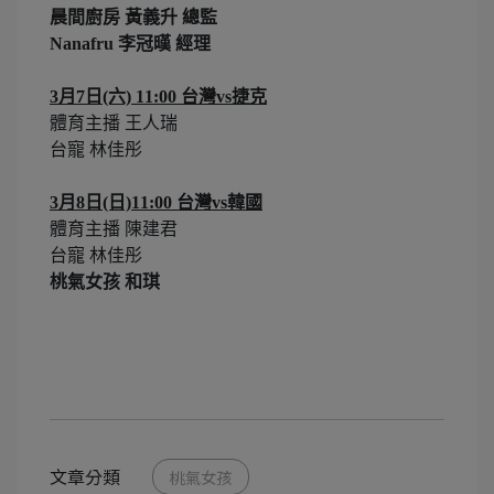
晨間廚房 黃義升 總監
Nanafru 李冠暵 經理
3月7日(六) 11:00 台灣vs捷克
體育主播 王人瑞
台寵 林佳彤
3月8日(日)11:00 台灣vs韓國
體育主播 陳建君
台寵 林佳彤
桃氣女孩 和琪
文章分類
桃氣女孩