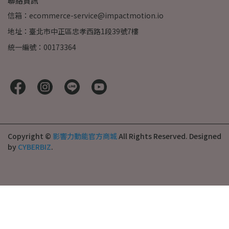
聯絡資訊
信箱：ecommerce-service@impactmotion.io
地址：臺北市中正區忠孝西路1段39號7樓
統一編號：00173364
Copyright ©
影響力動能官方商城
All Rights Reserved.
Designed
by
CYBERBIZ
.