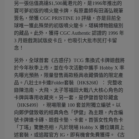
另一張估值高達$1,500萬港元的，是1996年推出的
寶可夢初版的噴火龍卡牌，有原畫師有田滿弘親筆
簽名，榮獲 CGC PRISTINE 10 評級，亦是目前全
球唯一獲此殊榮的初版噴火龍卡，堪稱博物館級別
的藏品。此外，獲得 CGC Authentic 認證的 1996 年
3 月遊戲測試版皮卡丘，也吸引大批市民打卡留
念！
另外，全球首套《古惑仔》TCG 集換式卡牌遊戲將
於今年秋季上市，並在今次活動中攜手 Hobby X 率
先曝光預熱，限量發售兩款極具收藏價值的限定產
品。八壯士8卡連Folder套裝（HK$268）： 完整收
錄陳浩南、大飛、太子等福田大戰八大核心角色的
卡牌與專用收藏夾。另一套，是伊健首發珍藏盒
（HK$499），現場限量 100 套並附獨立編號。以
向鄭伊健致敬的經典角色「伊健」為主題，內含編
號卡牌連卡磚、遊戲卡墊、卡套。首張女性角色卡
「丁瑤」驚艷亮相，凡於現場 Hobby X 攤位購買上
述套裝，或追蹤官方 IG，即有機會免費獲得。《古