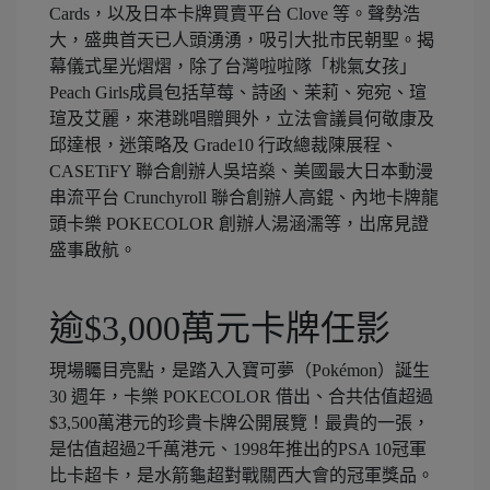
Cards，以及日本卡牌買賣平台 Clove 等。聲勢浩
大，盛典首天已人頭湧湧，吸引大批市民朝聖。揭
幕儀式星光熠熠，除了台灣啦啦隊「桃氣女孩」
Peach Girls成員包括草莓、詩函、茉莉、宛宛、瑄
瑄及艾麗，來港跳唱贈興外，立法會議員何敬康及
邱達根，迷策略及 Grade10 行政總裁陳展程、
CASETiFY 聯合創辦人吳培燊、美國最大日本動漫
串流平台 Crunchyroll 聯合創辦人高錕、內地卡牌龍
頭卡樂 POKECOLOR 創辦人湯涵濡等，出席見證
盛事啟航。
逾$3,000萬元卡牌任影
現場矚目亮點，是踏入入寶可夢（Pokémon）誕生
30 週年，卡樂 POKECOLOR 借出、合共估值超過
$3,500萬港元的珍貴卡牌公開展覽！最貴的一張，
是估值超過2千萬港元、1998年推出的PSA 10冠軍
比卡超卡，是水箭龜超對戰關西大會的冠軍獎品。