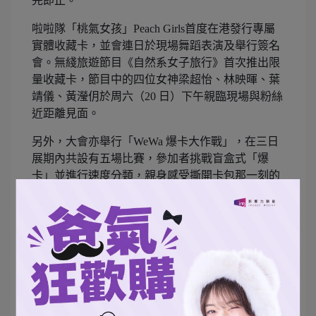
完即止。
啦啦隊「桃氣女孩」Peach Girls首度在港發行專屬
實體收藏卡，並會連日於現場舞蹈表演及舉行簽名
會。無綫旅遊節目《自然系女子旅行》首次推出限
量收藏卡，節目中的四位女神梁超怡、林映暉、葉
靖儀、黃瀅仴於周六（20 日）下午親臨現場與粉絲
近距離見面。
另外，大會亦舉行「WeWa 爆卡大作戰」，在三日
展期內共設有五場比賽，參加者挑戰盲盒式「爆
卡」並進行速度分類，親身感受撕開卡包那一刻的
刺激感，勝出者更有機會贏取總值超過 HK$50,000
的寶可夢珍藏卡牌，首日已成功吸引大批卡迷參
與。另外，日本頂級卡牌買賣平台 Clove 推出互動
遊戲「Clove の Oripa：命運一擊」，現場特別挑選
20 張極具粉絲號召力的精緻人氣卡牌並送出。大會
指定評鑑夥伴 GEA 則於盛會期間首度進駐，為藏
家提供專業的即場評鑑與諮詢服務。