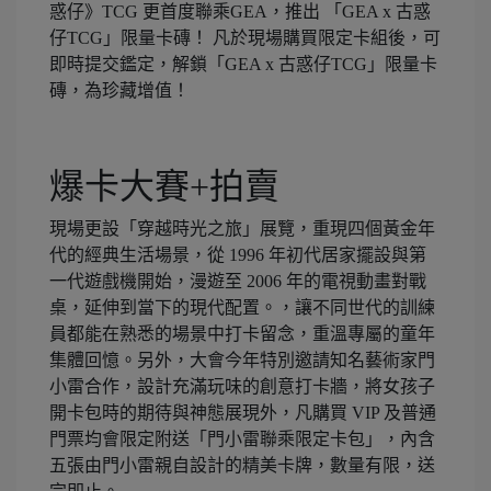
惑仔》TCG 更首度聯乘GEA，推出 「GEA x 古惑
仔TCG」限量卡磚！ 凡於現場購買限定卡組後，可
即時提交鑑定，解鎖「GEA x 古惑仔TCG」限量卡
磚，為珍藏增值！
爆卡大賽+拍賣
現場更設「穿越時光之旅」展覽，重現四個黃金年
代的經典生活場景，從 1996 年初代居家擺設與第
一代遊戲機開始，漫遊至 2006 年的電視動畫對戰
桌，延伸到當下的現代配置。，讓不同世代的訓練
員都能在熟悉的場景中打卡留念，重溫專屬的童年
集體回憶。另外，大會今年特別邀請知名藝術家門
小雷合作，設計充滿玩味的創意打卡牆，將女孩子
開卡包時的期待與神態展現外，凡購買 VIP 及普通
門票均會限定附送「門小雷聯乘限定卡包」，內含
五張由門小雷親自設計的精美卡牌，數量有限，送