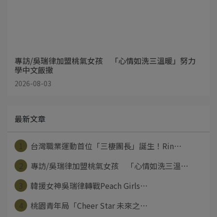
專訪/吳瑞律加盟桃氣女孩 「心情如洗三溫暖」努力
學中文飯撒
2026-08-03
最新文章
1
台灣職業運動首位「三棲團長」誕生！Rin⋯
2
專訪/吳瑞律加盟桃氣女孩 「心情如洗三溫⋯
3
韓援女神吳瑞律轉戰Peach Girls⋯
4
桃園青年局「Cheer Star 未來之⋯