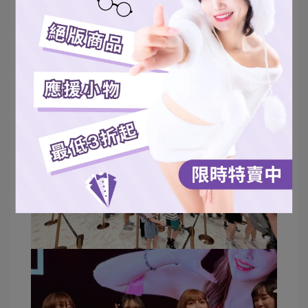
對於資深極客和實力藏家而言，現場的實體競投同
樣亮眼。於周六及周日（20日及21日）舉行「麥迪
森瘋狂藏卡拍賣會」，特別開拓了與全球線上即時
同步的競投機制，涵蓋多款稀有收藏卡。