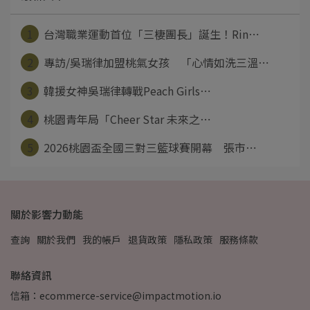
1
台灣職業運動首位「三棲團長」誕生！Rin⋯
2
專訪/吳瑞律加盟桃氣女孩 「心情如洗三溫⋯
3
韓援女神吳瑞律轉戰Peach Girls⋯
4
桃園青年局「Cheer Star 未來之⋯
5
2026桃園盃全國三對三籃球賽開幕 張市⋯
關於影響力動能
查詢
關於我們
我的帳戶
退貨政策
隱私政策
服務條款
聯絡資訊
信箱：ecommerce-service@impactmotion.io