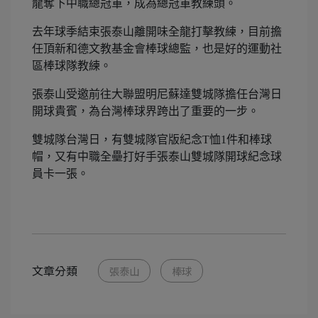
龍奪下中職總冠軍，成為總冠軍教練頭。
去年球季結束張泰山離開味全龍打擊教練，目前擔
任頂新和德文教基金會棒球總監，也是好的運動社
區棒球隊教練。
張泰山受邀前往大聯盟明尼蘇達雙城隊擔任台灣日
開球貴賓，為台灣棒球界跨出了重要的一步。
雙城隊台灣日，有雙城隊官版紀念T恤1件和棒球
帽，又有中職全壘打好手張泰山雙城隊開球紀念球
員卡一張。
文章分類
張泰山
棒球