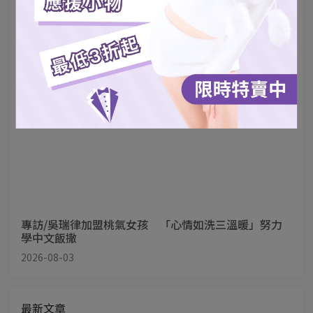
台灣職業運動首位「三棲團長」誕生！Rina加盟
17LIVE桃氣女孩 甜美與態度並存 排球應援迎來全
新篇章
2026-08-04
專訪/吳瑞律加盟桃氣女孩 「心情如洗三溫暖」努力
學中文飯撒
2026-08-03
最新文章