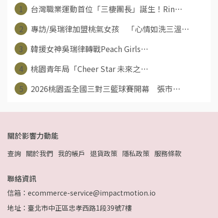
1
台灣職業運動首位「三棲團長」誕生！Rin⋯
2
專訪/吳瑞律加盟桃氣女孩 「心情如洗三溫⋯
3
韓援女神吳瑞律轉戰Peach Girls⋯
4
桃園青年局「Cheer Star 未來之⋯
5
2026桃園盃全國三對三籃球賽開幕 張市⋯
關於影響力動能
查詢
關於我們
我的帳戶
退貨政策
隱私政策
服務條款
聯絡資訊
信箱：ecommerce-service@impactmotion.io
地址：臺北市中正區忠孝西路1段39號7樓