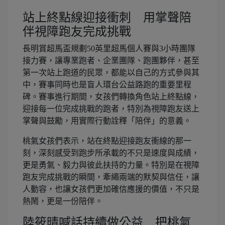
站上終點線迎接衝刺 用掌聲陪
伴視障跑友完成挑戰
長明賞超馬盃規劃50英里超馬個人賽與3小時團隊
接力賽，讓專業跑者、企業團隊、跑團夥伴，甚至
第一次站上跑道的民眾，都能以自己的方式參與其
中，賽事同時也是盲人環台公益路跑的重要里程
碑。賽事進行期間，女孩們轉換角色站上終點線，
迎接每一位完成挑戰的跑者，特別為視障跑友送上
掌聲與鼓勵，用實際行動詮釋「陪伴」的意義。
桃氣女孩們表示，站在終點迎接跑友衝線的那一
刻，深刻感受到跑步所承載的不只是速度與成績，
更是勇氣、毅力與彼此扶持的力量。特別是在視障
跑友完成挑戰的瞬間，牽繩兩端的默契與信任，讓
人動容，也讓女孩們更加確信應援的價值，不只是
熱鬧，更是一份陪伴。
陸筱晴喊話持續做公益 把桃氣