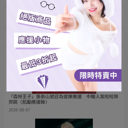
桃氣女孩
陳柏良
足球
張泰山
棒球
最新動態
「森林王子」張泰山號召為健康應援 中職人氣啦啦隊
齊跳〈肌勵應援舞〉
2026-08-07