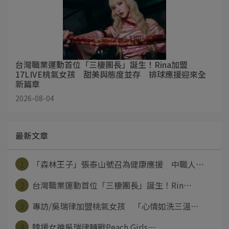
台灣職業運動首位「三棲團長」誕生！Rina加盟
17LIVE桃氣女孩 甜美與態度並存 排球應援迎來全
新篇章
2026-08-04
最新文章
1
「森林王子」張泰山號召為健康應援 中職人⋯
2
台灣職業運動首位「三棲團長」誕生！Rin⋯
3
專訪/吳瑞律加盟桃氣女孩 「心情如洗三溫⋯
4
韓援女神吳瑞律轉戰Peach Girls⋯