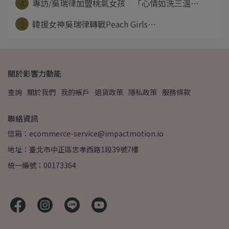
4
專訪/吳瑞律加盟桃氣女孩 「心情如洗三溫⋯
5
韓援女神吳瑞律轉戰Peach Girls⋯
關於影響力動能
查詢
關於我們
我的帳戶
退貨政策
隱私政策
服務條款
聯絡資訊
信箱：ecommerce-service@impactmotion.io
地址：臺北市中正區忠孝西路1段39號7樓
統一編號：00173364