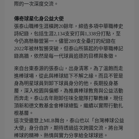
際的一次深度交流。
傳奇球星化身公益大使
張泰山職棒生涯橫跨20餘年，締造多項中華職棒史
詩紀錄，包括生涯2,134支安打與1,338分打點，至
今仍高懸聯盟第一。儘管289支全壘打的紀錄在
2022年被林智勝突破，但泰山所築起的中華職棒記
錄高牆，依然是每一代球員追逐的目標與象徵。
來自台東泰源的張泰山，出身清寒，為了溫飽而走
進棒球場，從此與棒球結下不解之緣。而且不管是
身為明星球員到卸下球員身分的他，長期投身基
層，深入校園與偏鄉，為推廣棒球教育與公益活動
而奔走。泰山去年剛卸任味全龍隊打擊教練，現任
頂新和德文教基金會棒球總監，繼續以實際行動扎
根基層。
這次受邀登上MLB舞台，泰山也以「台灣棒球公益
大使」身分自許，期待透過這次跨國交流，將台灣
棒球的精神、熱情與實力分享給全球球迷。