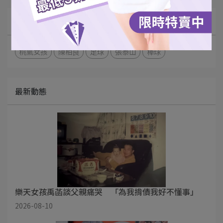
文章分類
桃氣女孩
陳柏良
足球
張泰山
棒球
最新動態
樂天女孩禹菡談父親痛哭 「為我揹債我好不懂事」
2026-08-10