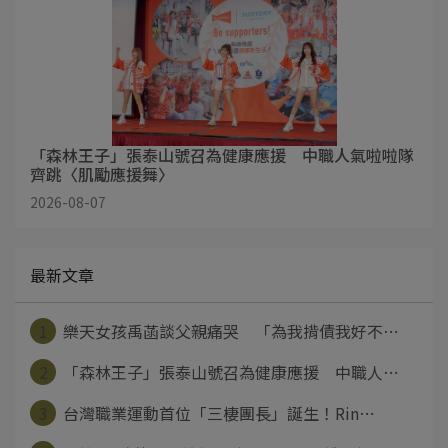
「森林王子」張泰山號召為健康應援 中職人氣啦啦隊
齊跳〈肌勵應援舞〉
2026-08-07
最新文章
1
樂天女孩禹菡談父親痛哭 「為我揹債我好不⋯
2
「森林王子」張泰山號召為健康應援 中職人⋯
3
台灣職業運動首位「三棲團長」誕生！Rin⋯