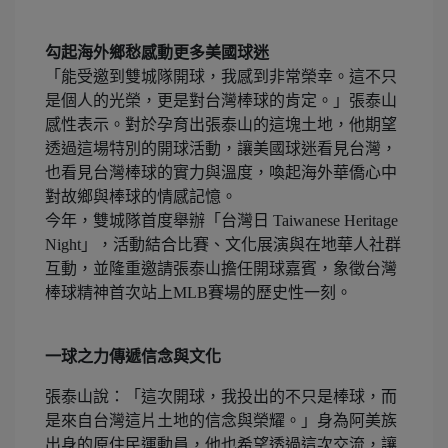
勾起海外鄉愁感動更多美國球迷
「能受邀到雙城隊開球，我感到非常榮幸。這不只
是個人的光榮，更是對台灣棒球的肯定。」張泰山
感性表示。對於孕育出張泰山的這塊土地，他期望
透過這場特別的開球活動，讓美國球迷看見台灣，
也看見台灣棒球的實力與溫度，喚起海外華僑心中
對故鄉與棒球的情感記憶。
今年，雙城隊首度舉辦「台灣日 Taiwanese Heritage
Night」，活動結合比賽、文化展演與在地華人社群
互動，並隆重邀請張泰山擔任開球嘉賓，象徵台灣
棒球精神首次站上MLB賽場的歷史性一刻。
一球之力傳遞信念與文化
張泰山說：「這次開球，我投出的不只是棒球，而
是來自台灣這片土地的信念與榮耀。」身為阿美族
出身的原住民運動員，他也希望透過這次交流，讓