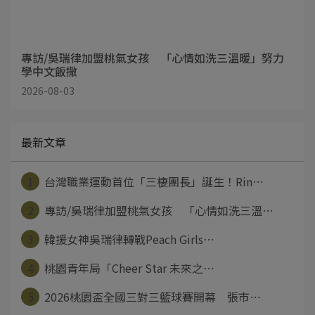
專訪/吳瑞律加盟桃氣女孩 「心情如洗三溫暖」努力
學中文飯撒
2026-08-03
最新文章
1
台灣職業運動首位「三棲團長」誕生！Rin⋯
2
專訪/吳瑞律加盟桃氣女孩 「心情如洗三溫⋯
3
韓援女神吳瑞律轉戰Peach Girls⋯
4
桃園青年局「Cheer Star 未來之⋯
5
2026桃園盃全國三對三籃球賽開幕 張市⋯