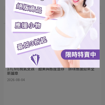
最新動態
台灣職業運動首位「三棲團長」誕生！Rina加盟
17LIVE桃氣女孩 甜美與態度並存 排球應援迎來全
新篇章
2026-08-04